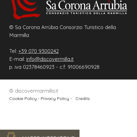
© Sa Corona Arrùbia Consorzio Turistico della
Marmilla
Tel:
+39 070 9300242
E-mail:
info@discovermilla.it
p. iva 02378460923 - c.f. 91006690928
© discovermarmilla.it
Cookie Policy -
Privacy Policy -
Credits