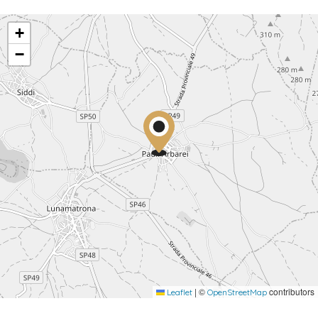
+
−
|
©
contributors
Leaflet
OpenStreetMap