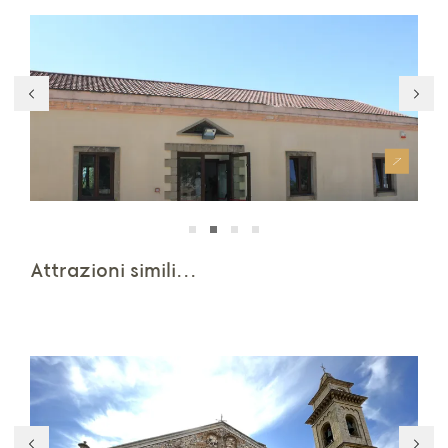
Museo della Donna
Nu
Attrazioni simili...