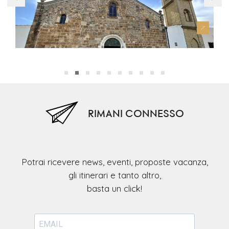
Chiesa Parrocchiale Santa Barbara
Chi
RIMANI CONNESSO
Potrai ricevere news, eventi, proposte vacanza,
gli itinerari e tanto altro,