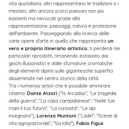
vita quotidiana, altri rappresentano le tradizioni o i
mestieri, altri ancora scorci paesani non più
esistenti ma rievocati grazie alla
rappresentazione, paesaggi, natura e protezione
dell'ambiente. Passeggiando alla ricerca delle
varie opere d’arte in quello che rappresenta
un
vero e proprio itinerario artistico
, ti perderai nei
particolari riprodotti, rimanendo estasiato dai
giochi illusionistici e dalle sfumature cromatiche
degli elementi dipinti sulle gigantesche superfici
disseminate nel centro storico della città.
Tra i numerosi artisti che è possibile ammirare
citiamo:
Dante Atzori
(“Is Arcadas”; “Le tragedie
della guerra”; “La casa campidanese”; “Nelle tue
mani il tuo futuro”; “La curiosità”; “Le api
insegnano”),
Lorenzo Muntoni
(“Ladiri”; “Scene di
vita agropastorale”; "Sa lolla");
Fabio Figus