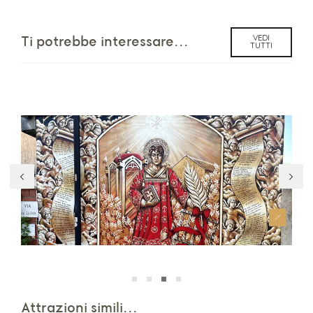
VEDI
Ti potrebbe interessare...
TUTTI
Percorso dei Murales
Nu
Attrazioni simili...