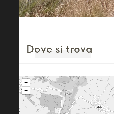
Dove si trova
+
−