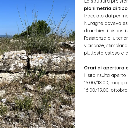
La struttura preistor
planimetria di tip
tracciato dai perimet
Nuraghe doveva ess
di ambienti disposti 
l’esistenza di ulterio
vicinanze, stimoland
piuttosto esteso e a
Orari di apertura e
Il sito risulta aperto
15.00/18.00; maggio 
16.00/19.00; ottobre 