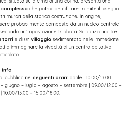
ica, situata sulla cima di una collina, presenta una
o complesso
che potrai identificare tramite il disegno
ri murari della storica costruzione. In origine, il
ere probabilmente composto da un nucleo centrale
secondo un’impostazione trilobata. Si ipotizza inoltre
ri
torri
e di un
villaggio
sedimentato nelle immediate
oti a immaginare la vivacità di un centro abitativo
rticolato.
 info
 al pubblico nei
seguenti orari
: aprile | 10.00/13.00 –
– giugno – luglio – agosto – settembre | 09.00/12.00 –
| 10.00/13.00 – 15.00/18.00.