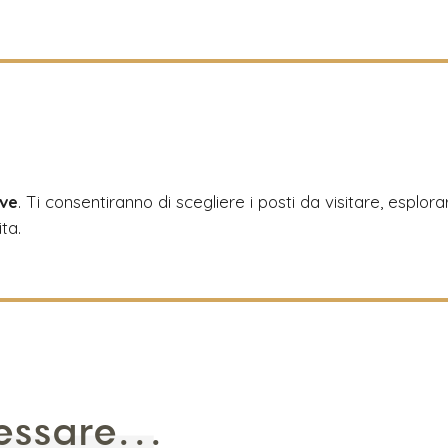
?
ive
. Ti consentiranno di scegliere i posti da visitare, esplora
ita.
essare...