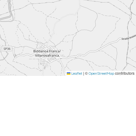
|
©
contributors
Leaflet
OpenStreetMap