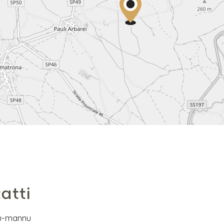
atti
cu-mannu