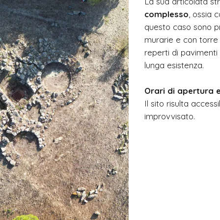
La sua articolata str
complesso
, ossia 
questo caso sono pre
murarie e con torre 
reperti di pavimenti
lunga esistenza.
Orari di apertura e
Il sito risulta acces
improvvisato.