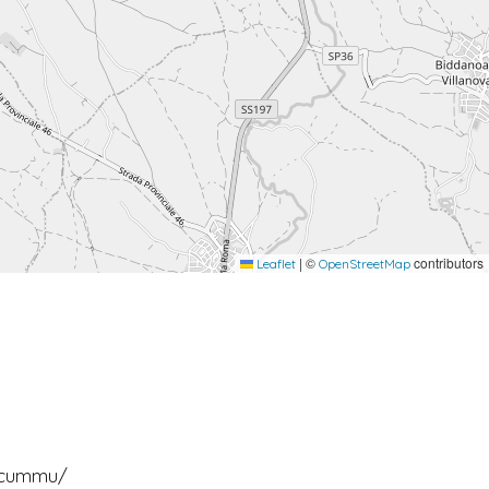
|
©
contributors
Leaflet
OpenStreetMap
u-cummu/