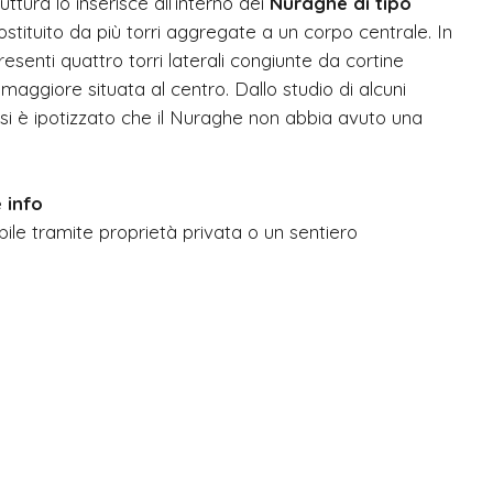
uttura lo inserisce all’interno dei
Nuraghe di tipo
costituito da più torri aggregate a un corpo centrale. In
senti quattro torri laterali congiunte da cortine
maggiore situata al centro. Dallo studio di alcuni
 si è ipotizzato che il Nuraghe non abbia avuto una
 info
sibile tramite proprietà privata o un sentiero