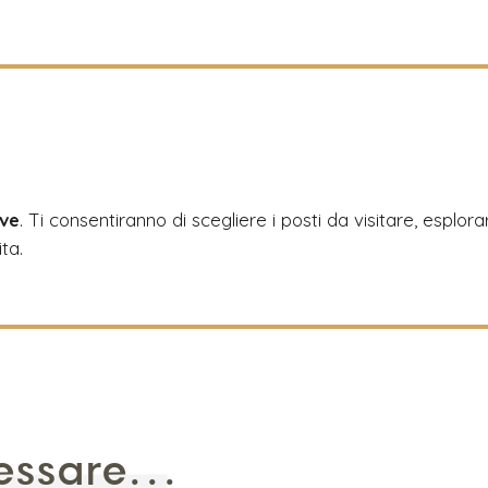
?
ive
. Ti consentiranno di scegliere i posti da visitare, esplora
ita.
essare...