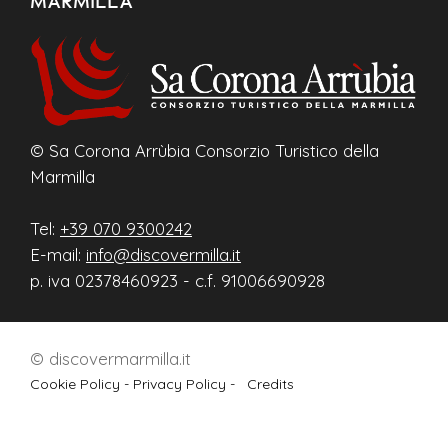
MARMILLA
© Sa Corona Arrùbia Consorzio Turistico della
Marmilla
Tel:
+39 070 9300242
E-mail:
info@discovermilla.it
p. iva 02378460923 - c.f. 91006690928
© discovermarmilla.it
Cookie Policy -
Privacy Policy -
Credits