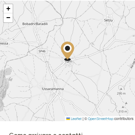
+
−
|
©
contributors
Leaflet
OpenStreetMap