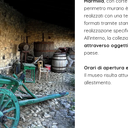
Marmilla
, con corte
perimetro murario è c
realizzati con una 
formati tramite stam
realizzazione specifi
All’interno, la collez
attraverso oggett
paese.
Orari di apertura e
Il museo risulta att
allestimento.