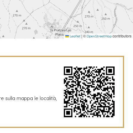
|
©
contributors
Leaflet
OpenStreetMap
re sulla mappa le località,