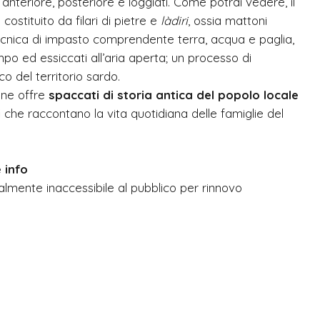
 anteriore, posteriore e loggiati. Come potrai vedere, il
ostituito da filari di pietre e
làdiri
, ossia mattoni
tecnica di impasto comprendente terra, acqua e paglia,
po ed essiccati all’aria aperta; un processo di
co del territorio sardo.
ione offre
spaccati di storia antica del popolo locale
i
che raccontano la vita quotidiana delle famiglie del
 info
ualmente inaccessibile al pubblico per rinnovo