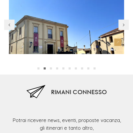
Museo Archeologico Genna Maria
Mus
RIMANI CONNESSO
Potrai ricevere news, eventi, proposte vacanza,
gli itinerari e tanto altro,