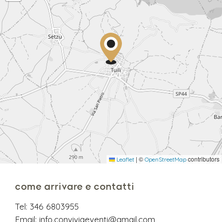
|
©
contributors
Leaflet
OpenStreetMap
come arrivare e contatti
Tel:
346 6803955
Email:
info.conviviaeventi@gmail.com