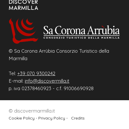
DISCOVER
MARMILLA
© Sa Corona Arrùbia Consorzio Turistico della
Marmilla
Tel:
+39 070 9300242
E-mail:
info@discovermilla.it
p. iva 02378460923 - c.f. 91006690928
© discovermarmilla.it
Cookie Policy -
Privacy Policy -
Credits