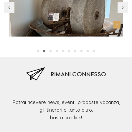
Museo del Pane e panificazione del Civraxu
Mus
RIMANI CONNESSO
Potrai ricevere news, eventi, proposte vacanza,
gli itinerari e tanto altro,