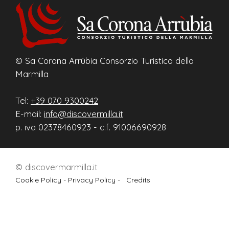
© Sa Corona Arrùbia Consorzio Turistico della
Marmilla
Tel:
+39 070 9300242
E-mail:
info@discovermilla.it
p. iva 02378460923 - c.f. 91006690928
© discovermarmilla.it
Cookie Policy -
Privacy Policy -
Credits