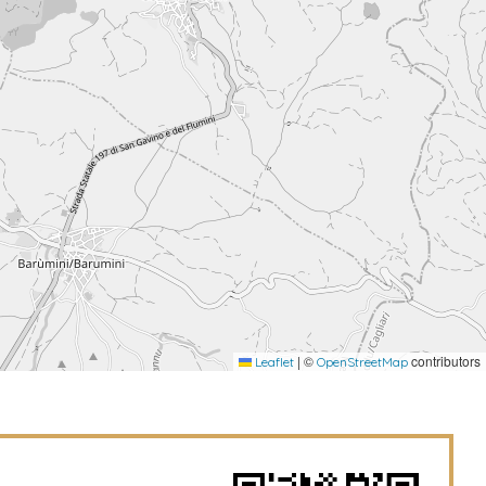
|
©
contributors
Leaflet
OpenStreetMap