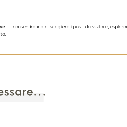
?
ive
. Ti consentiranno di scegliere i posti da visitare, esplora
ita.
essare...