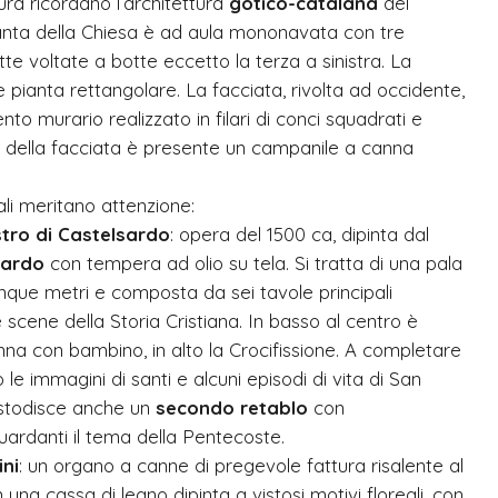
ura ricordano l’architettura
gotico-catalana
del
anta della Chiesa è ad aula mononavata con tre
tte voltate a botte eccetto la terza a sinistra. La
 pianta rettangolare. La facciata, rivolta ad occidente,
o murario realizzato in filari di conci squadrati e
stro della facciata è presente un campanile a canna
ali meritano attenzione:
tro di Castelsardo
: opera del 1500 ca, dipinta dal
sardo
con tempera ad olio su tela. Si tratta di una pala
cinque metri e composta da sei tavole principali
 scene della Storia Cristiana. In basso al centro è
na con bambino, in alto la Crocifissione. A completare
o le immagini di santi e alcuni episodi di vita di San
ustodisce anche un
secondo retablo
con
uardanti il tema della Pentecoste.
ni
: un organo a canne di pregevole fattura risalente al
 una cassa di legno dipinta a vistosi motivi floreali, con