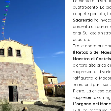
La pianta e la strutt
quattrocento. La pi
cappelle per lato, tu
Sagrestia
ha invece
presenta un parament
grigi. Sul lato sini
quadrata.
Tra le opere princip
Il
Retablo del Maes
Maestro di Castel
d’altare alta circa 
rappresentanti varie
raffigurata la Madon
le restanti parti son
Pietro. La chiesa c
rappresentazioni rig
L’organo del Manci
1700 ca, racchiuso in