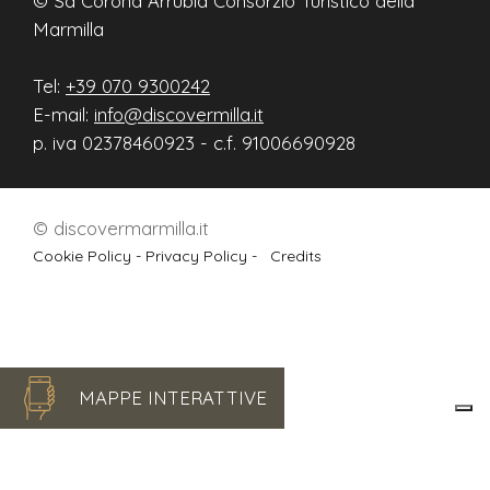
© Sa Corona Arrùbia Consorzio Turistico della
Marmilla
Tel:
+39 070 9300242
E-mail:
info@discovermilla.it
p. iva 02378460923 - c.f. 91006690928
© discovermarmilla.it
Cookie Policy -
Privacy Policy -
Credits
MAPPE INTERATTIVE
Le tue preferenze relative alla privacy