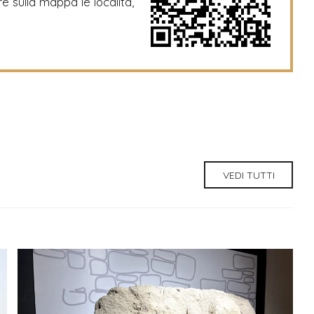
re sulla mappa le località,
VEDI TUTTI