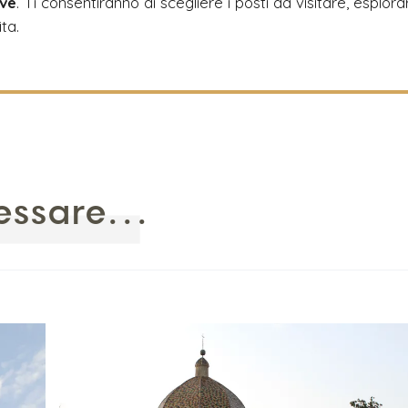
ive
. Ti consentiranno di scegliere i posti da visitare, esplora
ita.
essare...