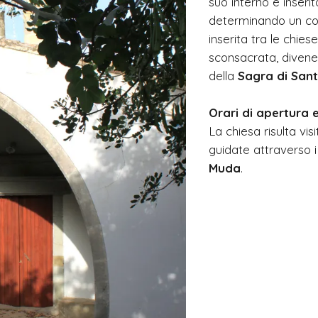
suo interno è inseri
determinando un con
inserita tra le chies
sconsacrata, divene
della
Sagra di San
Orari di apertura e
La chiesa risulta visi
guidate attraverso 
Muda
.