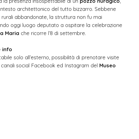
ta la presenza insospettabile di un
pozzo nuragico
,
testo architettonico del tutto bizzarro. Sebbene
e rurali abbandonate, la struttura non fu mai
ndo oggi luogo deputato a ospitare la celebrazione
ta Maria
che ricorre l’8 di settembre.
 info
tabile solo all’esterno, possibilità di prenotare visite
i canali social Facebook ed Instagram del
Museo