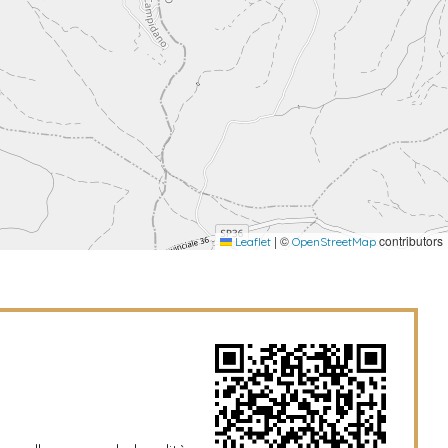
|
©
contributors
Leaflet
OpenStreetMap