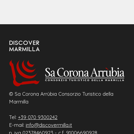
DISCOVER
MARMILLA
© Sa Corona Arrùbia Consorzio Turistico della
Marmilla
Tel:
+39 070 9300242
E-mail:
info@discovermilla.it
p. iva 02378460923 - c.f. 91006690928