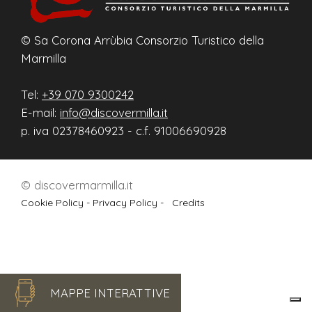
© Sa Corona Arrùbia Consorzio Turistico della
Marmilla
Tel:
+39 070 9300242
E-mail:
info@discovermilla.it
p. iva 02378460923 - c.f. 91006690928
© discovermarmilla.it
Cookie Policy -
Privacy Policy -
Credits
MAPPE INTERATTIVE