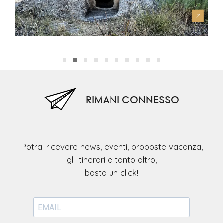
Domus de Janas (S’Omu e S’Orcu)
Pol
RIMANI CONNESSO
Potrai ricevere news, eventi, proposte vacanza,
gli itinerari e tanto altro,