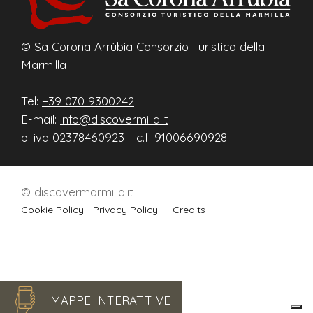
© Sa Corona Arrùbia Consorzio Turistico della
Marmilla
Tel:
+39 070 9300242
E-mail:
info@discovermilla.it
p. iva 02378460923 - c.f. 91006690928
© discovermarmilla.it
Cookie Policy -
Privacy Policy -
Credits
MAPPE INTERATTIVE