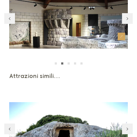
Centro Giovanni Lilliu
Su
Attrazioni simili...