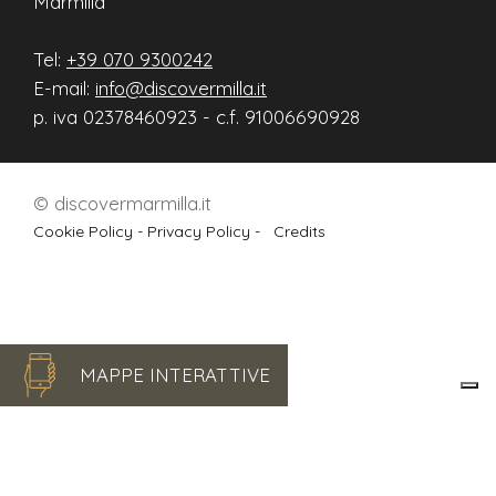
Marmilla
Tel:
+39 070 9300242
E-mail:
info@discovermilla.it
p. iva 02378460923 - c.f. 91006690928
© discovermarmilla.it
Cookie Policy -
Privacy Policy -
Credits
MAPPE INTERATTIVE
Le tue preferenze relative alla privacy
Informativa sulla raccolta