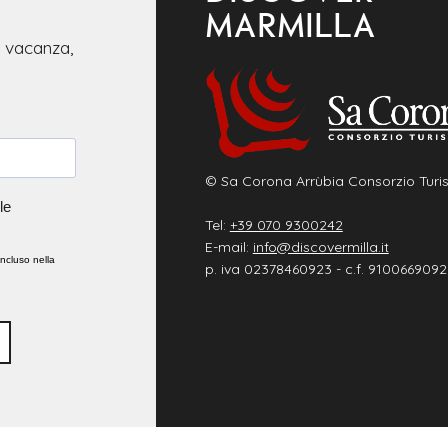
MARMILLA
e vacanza,
© Sa Corona Arrùbia Consorzio Turis
le
Tel:
+39 070 9300242
E-mail:
info@discovermilla.it
incluso nella
p. iva 02378460923 - c.f. 9100669092