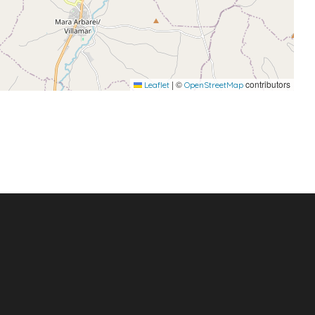
|
©
contributors
Leaflet
OpenStreetMap