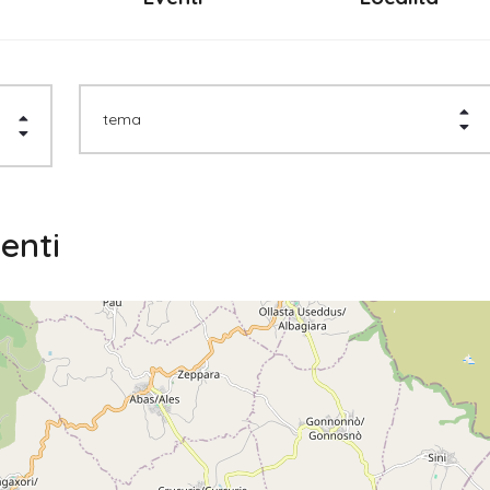
tema
enti