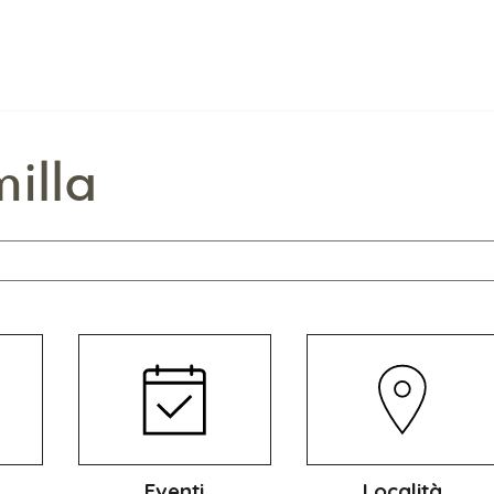
illa
Eventi
Località